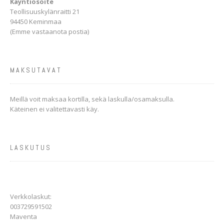
Käyntiosoite
Teollisuuskylänraitti 21
94450 Keminmaa
(Emme vastaanota postia)
MAKSUTAVAT
Meillä voit maksaa kortilla, sekä laskulla/osamaksulla.
Käteinen ei valitettavasti käy.
LASKUTUS
Verkkolaskut:
003729591502
Maventa