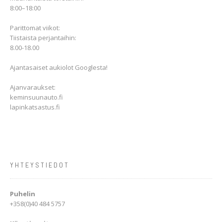
8:00–18:00
Parittomat viikot:
Tiistaista perjantaihin:
8.00-18.00
Ajantasaiset aukiolot Googlesta!
Ajanvaraukset:
keminsuunauto.fi
lapinkatsastus.fi
YHTEYSTIEDOT
Puhelin
+358(0)40 484 5757